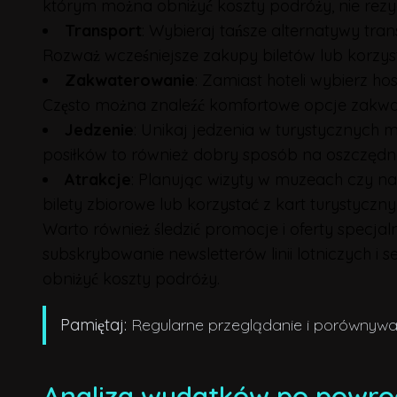
którym można obniżyć koszty podróży, nie rezy
Transport
: Wybieraj tańsze alternatywy tra
Rozważ wcześniejsze zakupy biletów lub korz
Zakwaterowanie
: Zamiast hoteli wybierz h
Często można znaleźć komfortowe opcje zakwa
Jedzenie
: Unikaj jedzenia w turystycznych m
posiłków to również dobry sposób na oszczędno
Atrakcje
: Planując wizyty w muzeach czy na
bilety zbiorowe lub korzystać z kart turystycznyc
Warto również śledzić promocje i oferty specja
subskrybowanie newsletterów linii lotniczych i s
obniżyć koszty podróży.
Pamiętaj:
Regularne przeglądanie i porównywani
Analiza wydatków po powro