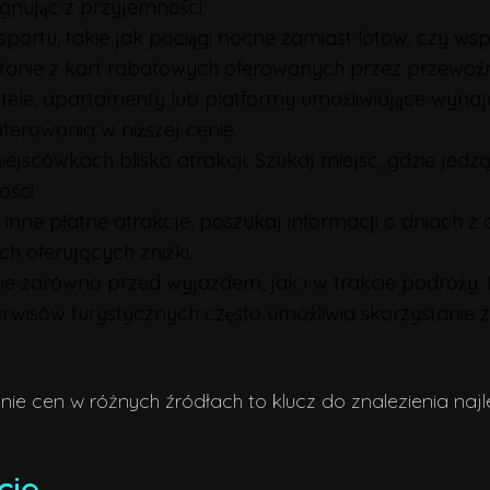
gnując z przyjemności:
nsportu, takie jak pociągi nocne zamiast lotów, czy
ystanie z kart rabatowych oferowanych przez przewoźn
ostele, apartamenty lub platformy umożliwiające wyn
terowania w niższej cenie.
iejscówkach blisko atrakcji. Szukaj miejsc, gdzie jedz
ści.
 inne płatne atrakcje, poszukaj informacji o dniach 
h oferujących zniżki.
lne zarówno przed wyjazdem, jak i w trakcie podróży. 
erwisów turystycznych często umożliwia skorzystanie 
e cen w różnych źródłach to klucz do znalezienia naj
cie