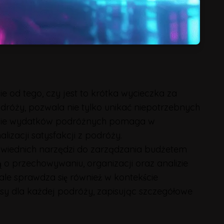
e od tego, czy jest to krótka wycieczka za
róży, pozwala nie tylko unikać niepotrzebnych
dzenie wydatków podróżnych pomaga w
zacji satysfakcji z podróży.
powiednich narzędzi do zarządzania budżetem
̨ o przechowywaniu, organizacji oraz analizie
le sprawdza się również w kontekście
y dla każdej podróży, zapisując szczegółowe