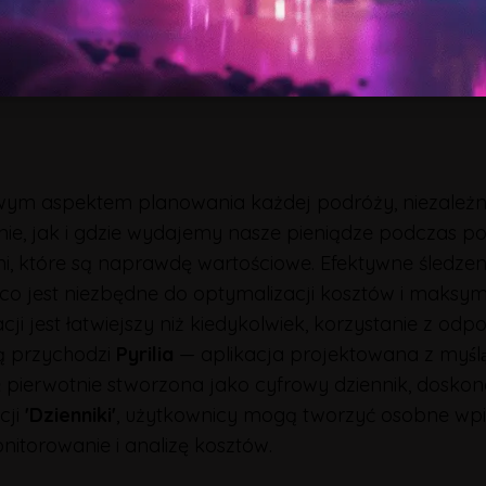
ym aspektem planowania każdej podróży, niezależni
ie, jak i gdzie wydajemy nasze pieniądze podczas pod
iami, które są naprawdę wartościowe. Efektywne śle
 jest niezbędne do optymalizacji kosztów i maksymali
cji jest łatwiejszy niż kiedykolwiek, korzystanie z od
cą przychodzi
Pyrilia
— aplikacja projektowana z myśla
oć pierwotnie stworzona jako cyfrowy dziennik, doskona
cji
'Dzienniki'
, użytkownicy mogą tworzyć osobne wpis
itorowanie i analizę kosztów.