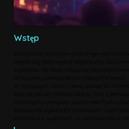
Wstęp
Zarządzanie budżetem podróżnym jest kluczow
miasto, czy długi wyjazd zagraniczny. Zrozumien
wydatków, ale także cieszyć się doświadczen
uchwyceniu pełnego obrazu naszych finansów, co
W dzisiejszych czasach, kiedy dostęp do informa
staje się jeszcze bardziej istotne. Tutaj z pomo
osobistych przemyśleń i wspomnień. Pyrilia, ch
zarządzania wydatkami podróżnymi. Dzięki funk
informacje o wydatkach, co umożliwia łatwe mon