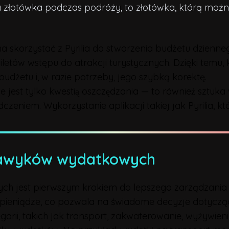
na złotówka podczas podróży, to złotówka, którą m
a skorzystać z Pyrilia do stworzenia budżetu dzienne
iletów wstępu do atrakcji turystycznych. Dzięki tem
udżetu i, w razie potrzeby, jego szybką korektę.
jest tylko kwestią oszczędzania — to również sztuka
iadczeniem. Wykorzystanie aplikacji takiej jak Pyrilia, 
awyków wydatkowych
jest pierwszym krokiem do lepszego zarządzania fi
pieniądze, co pozwala na świadome decyzje dotyczą
egorii, takich jak transport, zakwaterowanie, wyżywie