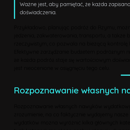
Ważne jest, aby pamiętać, że każda zapisa
doświadczenia.
Przykładowo, planując podróż do Rzymu, możn
jedzenia, zakwaterowania, transportu, a także b
rzeczywistym, co pozwala na bieżącą kontrolę b
Efektywne zarządzanie budżetem podróżnym nie 
że każda podróż staje się wartościowym dośw
jest nieocenione w osiągnięciu tego celu.
Rozpoznawanie własnych n
Rozpoznawanie własnych nawyków wydatkowych 
zrozumienie, na co faktycznie wydajemy nasze 
wydatków można wyróżnić kilka głównych kat