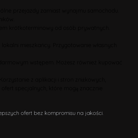
 wspólne przejazdy zamiast wynajmu samochodu.
ików.
ajem krótkoterminowy od osób prywatnych.
ą lokalni mieszkańcy. Przygotowanie własnych
z darmowym wstępem. Możesz również kupować
Korzystanie z aplikacji i stron zniżkowych,
z ofert specjalnych, które mogą znacznie
lepszych ofert bez kompromisu na jakości.