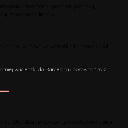
tegorie. Dzięki temu, podczas podróży,
yć założonych limitów.
 ducha, wiedząc, że wszystkie finanse są pod
tatniej wycieczki do Barcelony i porównać to z
żnika. Oto kilka sprawdzonych sposobów, dzięki