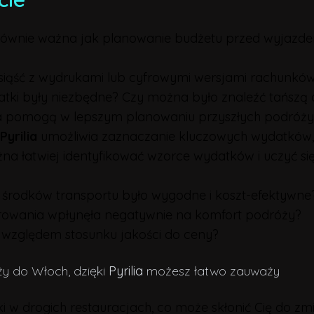
 równie ważna jak planowanie budżetu przed wyjazde
iąść z wydrukami lub cyfrowymi wersjami rachunków 
tki były niezbędne? Czy można było znaleźć tańszą 
a pomogą w lepszym planowaniu przyszłych podróży
Pyrilia
umożliwia zaznaczanie kluczowych wydatków, kt
̇na łatwiej identyfikować wzorce wydatków i uczyć sie
 środków transportu było wygodne i koszt-efektywne
owania wpłynęła negatywnie na komfort podróży?
d względem stosunku jakości do ceny?
̇y do Włoch, dzięki
Pyrilia
możesz łatwo zauważy
osiłki w drogich restauracjach, co może skłonić Cię d