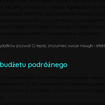
namiką wydatków. Na przykład, wydatki na transport mog
e, jak bilety komunikacji miejskiej.
Pyrilia
, dzięki swoj
tworzyć oddzielne wpisy dla każdej kategorii wydatko
iągnięcie wniosków dotyczących własnych nawyków fi
wnicy mogą na przykład zauważyć, że regularnie wy
a większego budżetu na wyżywienie w przyszłości.
atków pozwoli Ci lepiej zrozumieć swoje nawyki i efekt
budżetu podróżnego
jest fundamentalne dla uniknięcia finansowych niespo
ejestrował w Pyrilia, można ustalić średnie kwoty wy
 można zauważyć, że średnio na zakwaterowanie wyd
ek.
awić i monitorować budżet na każdą nadchodzącą p