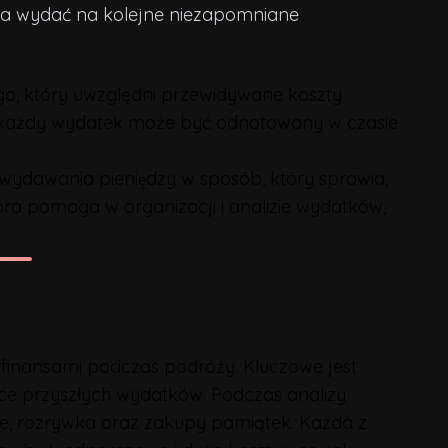
ożna wydać na kolejne niezapomniane
go, który uwzględni przewidywane koszty
u, każdy wydatek może być odnotowany w czasie
 wydawania pieniędzy w sposób, który sprawia,
która pomaga w organizacji i analizie wydatków,
nansami podczas podróży. Kluczowe jest
ce przyszłych wydatków. Podczas analizy
nie, rozrywka oraz zakupy pamiątek. Każda z