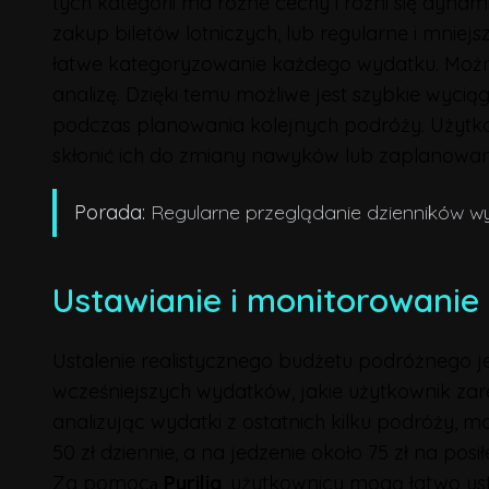
tych kategorii ma różne cechy i różni się dy
zakup biletów lotniczych, lub regularne i mniejsz
łatwe kategoryzowanie każdego wydatku. Można s
analizę. Dzięki temu możliwe jest szybkie wyc
podczas planowania kolejnych podróży. Użytko
skłonić ich do zmiany nawyków lub zaplanowani
Porada:
Regularne przeglądanie dzienników wyd
Ustawianie i monitorowanie 
Ustalenie realistycznego budżetu podróżnego 
wcześniejszych wydatków, jakie użytkownik zar
analizując wydatki z ostatnich kilku podróży,
50 zł dziennie, a na jedzenie około 75 zł na posił
Za pomocą
Pyrilia
, użytkownicy mogą łatwo ust