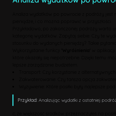
Analiza wydatków po powrocie z podróży jest
pieniądze, i co można poprawić w przyszłości.
Przykładowo, po zakończonej podróży warto us
kategorię wydatków. Zapytaj siebie: Czy te wyda
stosunku do wydanych pieniędzy? Takie pytani
Wykorzystanie funkcji
'Wyróżnienia'
w aplikacji
które okazały się niepotrzebne. Dzięki temu moz
lepsze zarządzanie budżetem.
Transport: Czy korzystanie z alternatywnych
Zakwaterowanie: Czy tańsza opcja zakwater
Wyżywienie: Które posiłki były najlepsze po
Przykład:
Analizując wydatki z ostatniej podróz
ć, że większość środków przeznaczyłeś na p