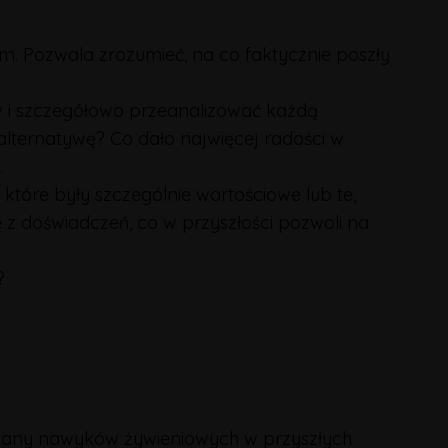
m. Pozwala zrozumieć, na co faktycznie poszły
i szczegółowo przeanalizować każdą
alternatywę? Co dało najwięcej radości w
.
óre były szczególnie wartościowe lub te,
̨ z doświadczeń, co w przyszłości pozwoli na
?
o zmiany nawyków żywieniowych w przyszłych