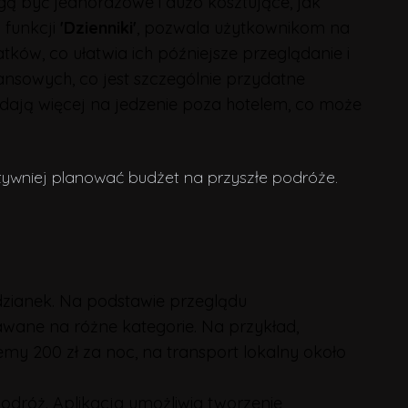
ą być jednorazowe i dużo kosztujące, jak
ej funkcji
'Dzienniki'
, pozwala użytkownikom na
́w, co ułatwia ich późniejsze przeglądanie i
nansowych, co jest szczególnie przydatne
dają więcej na jedzenie poza hotelem, co może
ywniej planować budżet na przyszłe podróże.
dzianek. Na podstawie przeglądu
dawane na różne kategorie. Na przykład,
ajemy 200 zł za noc, na transport lokalny około
odróż. Aplikacja umożliwia tworzenie