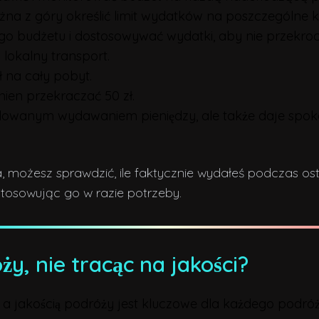
z góry określić limit wydatków na poszczególne ka
jego budżetu i dostosowywać wydatki, aby nie przekrocz
a lokalny transport.
ł na cały pobyt.
inien przekraczać 50 zł.
olowanym wydawaniem pieniędzy, ale także daje spokój
ia, możesz sprawdzić, ile faktycznie wydałeś podczas os
tosowując go w razie potrzeby.
̇y, nie tracąc na jakości?
a jakością podróży jest kluczowe dla każdego podró