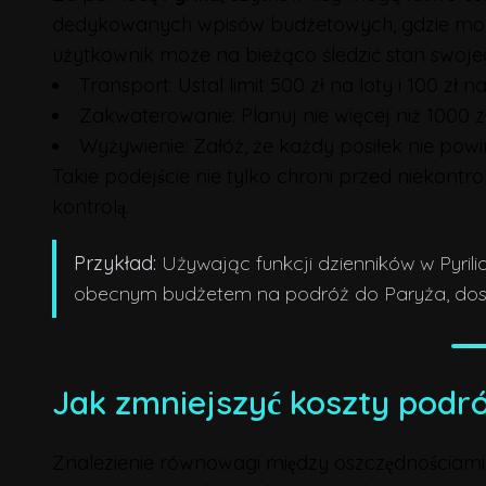
dedykowanych wpisów budżetowych, gdzie można 
użytkownik może na bieżąco śledzić stan swo
Transport: Ustal limit 500 zł na loty i 100 zł n
Zakwaterowanie: Planuj nie więcej niż 1000 z
Wyżywienie: Załóż, że każdy posiłek nie pow
Takie podejście nie tylko chroni przed niekontr
kontrolą.
Przykład:
Używając funkcji dzienników w Pyril
obecnym budżetem na podróż do Paryża, dos
Jak zmniejszyć koszty podróz
Znalezienie równowagi między oszczędnościami 