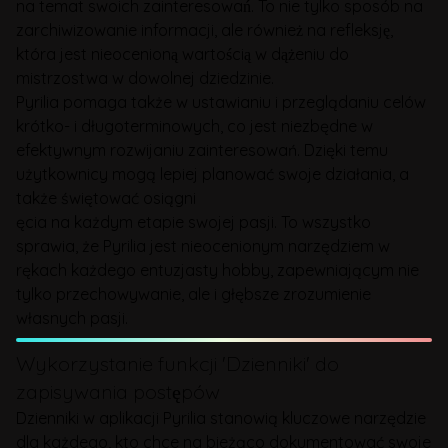
na temat swoich zainteresowań. To nie tylko sposób na
zarchiwizowanie informacji, ale również na refleksję,
która jest nieocenioną wartością w dążeniu do
mistrzostwa w dowolnej dziedzinie.
Pyrilia pomaga także w ustawianiu i przeglądaniu celów
krótko- i długoterminowych, co jest niezbędne w
efektywnym rozwijaniu zainteresowań. Dzięki temu
użytkownicy mogą lepiej planować swoje działania, a
także świętować osiągni
ęcia na każdym etapie swojej pasji. To wszystko
sprawia, że Pyrilia jest nieocenionym narzędziem w
rękach każdego entuzjasty hobby, zapewniającym nie
tylko przechowywanie, ale i głębsze zrozumienie
własnych pasji.
Wykorzystanie funkcji 'Dzienniki' do
zapisywania postępów
Dzienniki w aplikacji Pyrilia stanowią kluczowe narzędzie
dla każdego, kto chce na bieżąco dokumentować swoje