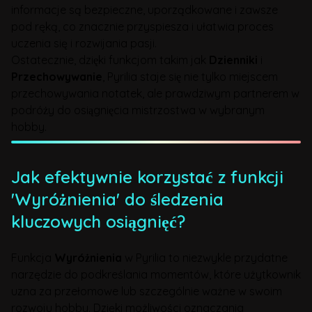
informacje są bezpieczne, uporządkowane i zawsze
pod ręką, co znacznie przyspiesza i ułatwia proces
uczenia się i rozwijania pasji.
Ostatecznie, dzięki funkcjom takim jak
Dzienniki
i
Przechowywanie
, Pyrilia staje się nie tylko miejscem
przechowywania notatek, ale prawdziwym partnerem w
podróży do osiągnięcia mistrzostwa w wybranym
hobby.
Jak efektywnie korzystać z funkcji
'Wyróżnienia' do śledzenia
kluczowych osiągnięć?
Funkcja
Wyróżnienia
w Pyrilia to niezwykle przydatne
narzędzie do podkreślania momentów, które użytkownik
uzna za przełomowe lub szczególnie ważne w swoim
rozwoju hobby. Dzięki możliwości oznaczania