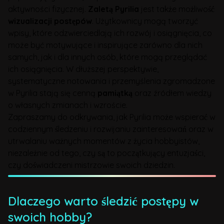
aktywności fizycznej.
Zaletą Pyrilia
jest także możliwość
wizualizacji postępów
. Użytkownicy mogą tworzyć
wpisy, które odzwierciedlają ich rozwój i osiągnięcia, co
może być motywujące i inspirujące zarówno dla nich
samych, jak i dla innych osób, które mogą przeglądać
ich osiągnięcia. W dłuższej perspektywie,
systematyczne notowania i przemyślenia zgromadzone
w Pyrilia stają się cenną
pamiątką
oraz źródłem wiedzy
o własnych zmianach i wzroście.
Zapraszamy do odkrywania, jak Pyrilia może wspierać w
codziennym śledzeniu i rozwijaniu zainteresowań oraz w
utrwalaniu ważnych momentów z życia hobbyistów,
niezależnie od tego, czy są to początkujący entuzjaści,
czy doświadczeni mistrzowie swoich dziedzin.
Dlaczego warto śledzić postępy w
swoich hobby?