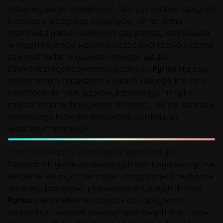
rozwinęły swoje umiejętności. Tworząc osobne wpisy dla
każdego znaczącego osiągnięcia, jak np. pełna
rozmowa z native speakerem czy przeczytana książka
w oryginale, mogą wizualnie śledzić swój rozwój i wzrost
pewności siebie w używaniu nowego języka.
Dzięki tak zorganizowanemu podejściu,
Pyrilia
staje się
nieocenionym narzędziem w rękach każdego, kto serio
podchodzi do nauki języków, zapewniając nie tylko
miejsce do przechowywania informacji, ale też inspirację
do dalszego rozwoju i motywację, wynikającą z
widocznych postępów.
Monitorowanie treningów sportowych
Dla osób aktywnie uprawiających sport, systematyczne
śledzenie własnych treningów i osiągnięć jest niezbędne
do oceny postępów i planowania przyszłych działań.
Pyrilia
oferuje idealne narzędzie do zapisywania
codziennych ćwiczeń, osiągnięć sportowych oraz celów