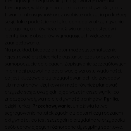
treningowych. Użytkownicy mogą tworzyć dzienniki
treningowe, w których notują rodzaje aktywności, czas
trwania, intensywność oraz osobiste odczucia po każdej
sesji. Takie podejście nie tylko pomaga w utrzymywaniu
dyscypliny, ale również umożliwia analizę postępów i
identyfikację obszarów wymagających większego
zaangażowania.
Na przykład, biegacz amator może systematycznie
rejestrować przebiegnięte dystanse, czas oraz swoje
samopoczucie po biegach. Zapisywanie szczegółowych
informacji pozwoli na obserwację wzrostu wydolności,
co jest kluczowe przy przygotowaniach do zawodów
lub maratonów. Użytkownik może również planować
przyszłe sesje, uwzględniając wcześniejsze wyniki, co
znacząco wpływa na efektywność treningów.
Pyrilia
,
dzięki funkcji
Przechowywanie
, umożliwia łatwe
segregowanie notatek zgodnie z datami czy rodzajem
aktywności, co jest szczególnie przydatne w przypadku
osób uprawiających różnorodne dyscypliny sportowe.