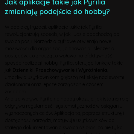
Jak aplikacje takie jak Pyrilia
zmieniają podejście do hobby?
W dobie cyfryzacji, aplikacje takie jak Pyrilia
rewolucjonizują sposób, w jaki ludzie podchodzą do
swoich pasji. Narzędzia cyfrowe otwierają nowe
możliwości dla organizacji, planowania i śledzenia
postępów, co znacząco wpływa na efektywność i
sposób realizacji hobby. Pyrilia, oferując funkcje takie
jak
Dzienniki
,
Przechowywanie
i
Wyróżnienia
,
umożliwia użytkownikom głębszą refleksję nad swoimi
działaniami oraz lepsze zarządzanie czasem i
zasobami.
Analiza wpływu Pyrilia na hobby ukazuje, jak istotną rolę
odgrywa regularność i systematyczność w osiąganiu
wyznaczonych celów. Aplikacja ta, poprzez strukturę i
dostępność narzędzi, motywuje użytkowników do
stałego dokumentowania swoich działań, co nie tylko