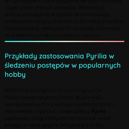
sprzyja lepszemu zapamiętywaniu, ale także umożliwia
ciągłą ocenę własnych postępów. Technologia,
stanowiąca wsparcie w dążeniu do samorozwoju,
przekształca tradycyjne podejście do hobby w bardziej
zaawansowaną i efektywną formę działań, które stają
się źródłem satysfakcji i osobistego rozwoju.
Przykłady zastosowania Pyrilia w
śledzeniu postępów w popularnych
hobby
Śledzenie postępów w nauce języków
Nauka nowego języka to proces długotrwały i
wielowymiarowy, który wymaga systematyczności i
odpowiedniej organizacji. Dzięki aplikacji
Pyrilia
,
użytkownicy mogą efektywnie monitorować swoje
postępy w nauce języków, korzystając z funkcji