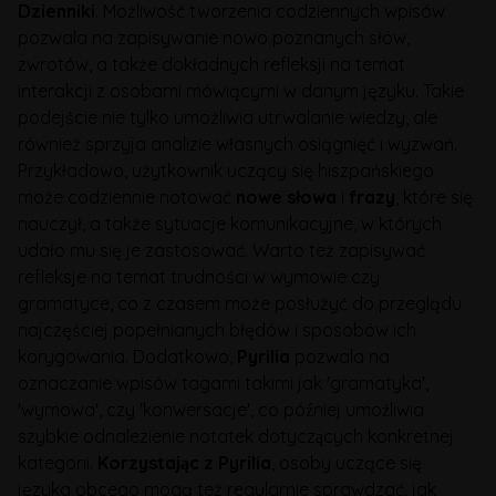
Dzienniki
. Możliwość tworzenia codziennych wpisów
pozwala na zapisywanie nowo poznanych słów,
zwrotów, a także dokładnych refleksji na temat
interakcji z osobami mówiącymi w danym języku. Takie
podejście nie tylko umożliwia utrwalanie wiedzy, ale
również sprzyja analizie własnych osiągnięć i wyzwań.
Przykładowo, użytkownik uczący się hiszpańskiego
może codziennie notować
nowe słowa
i
frazy
, które się
nauczył, a także sytuacje komunikacyjne, w których
udało mu się je zastosować. Warto też zapisywać
refleksje na temat trudności w wymowie czy
gramatyce, co z czasem może posłużyć do przeglądu
najczęściej popełnianych błędów i sposobów ich
korygowania. Dodatkowo,
Pyrilia
pozwala na
oznaczanie wpisów tagami takimi jak 'gramatyka',
'wymowa', czy 'konwersacje', co później umożliwia
szybkie odnalezienie notatek dotyczących konkretnej
kategorii.
Korzystając z Pyrilia
, osoby uczące się
języka obcego mogą też regularnie sprawdzać, jak