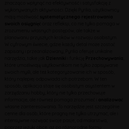
znacząco wpłynąć na efektywność i satysfakcję z
wykonywanych aktywności. Dzięki Pyrilia, użytkownicy
mają możliwość
systematycznego rejestrowania
swoich osiągnięć
oraz refleksji, co nie tylko pomaga w
zrozumieniu własnych postępów, ale także w
planowaniu przyszłych kroków w rozwoju osobistym.
W cyfrowym świecie, gdzie każdy detal może zostać
zapisany i przeanalizowany, Pyrilia oferuje unikalne
narzędzia, takie jak
Dzienniki
i funkcję
Przechowywania
,
które umożliwiają użytkownikom nie tylko zapisywanie
swoich myśli, ale też kategoryzowanie ich w sposób,
który najlepiej odpowiada ich potrzebom. W ten
sposób, aplikacja staje się osobistym asystentem w
zarządzaniu hobby, który nie tylko przechowuje
informacje, ale również pomaga zrozumieć i
analizować
własne zainteresowania. To narzędzie jest szczególnie
cenne dla osób, które pragną nie tylko utrzymać, ale i
intensywnie rozwijać swoje pasje, od malarstwa,
poprzez języki obce, aż po różnorodne formy