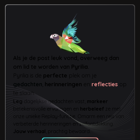
Als je de post leuk vond, overweeg dan
om lid te worden van
Pyrilia
.
Pyrilia is de
perfecte
plek om je
gedachten
,
herinneringen
en
reflecties
op
te slaan.
Leg
dagelijkse gedachten vast,
markeer
betekenisvolle ervaringen en
herbeleef
ze met
onze unieke Replay-functie. Omarm een reis van
verbeterde herinneringen en zelfontdekking.
Jouw verhaal
, prachtig bewaard.