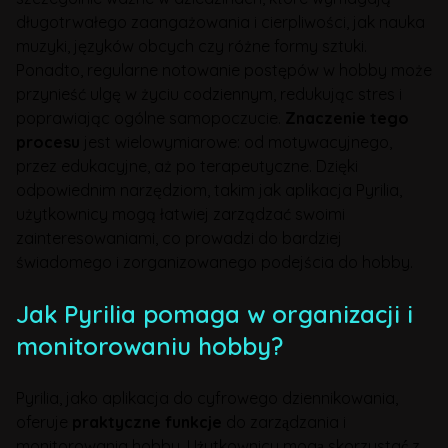
długotrwałego zaangażowania i cierpliwości, jak nauka
muzyki, języków obcych czy różne formy sztuki.
Ponadto, regularne notowanie postępów w hobby może
przynieść ulgę w życiu codziennym, redukując stres i
poprawiając ogólne samopoczucie.
Znaczenie tego
procesu
jest wielowymiarowe: od motywacyjnego,
przez edukacyjne, aż po terapeutyczne. Dzięki
odpowiednim narzędziom, takim jak aplikacja Pyrilia,
użytkownicy mogą łatwiej zarządzać swoimi
zainteresowaniami, co prowadzi do bardziej
świadomego i zorganizowanego podejścia do hobby.
Jak Pyrilia pomaga w organizacji i
monitorowaniu hobby?
Pyrilia, jako aplikacja do cyfrowego dziennikowania,
oferuje
praktyczne funkcje
do zarządzania i
monitorowania hobby. Użytkownicy mogą skorzystać z