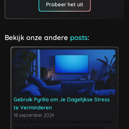
Probeer het uit
Bekijk onze andere
posts
:
Gebruik Pyrilia om Je Dagelijkse Stress
H
te Verminderen
L
18 september 2024
2
Ontdek hoe schrijven kan bijdragen aan emotionele
J
heling en zelfontdekking, met praktische tips en
p