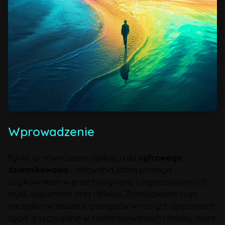
Wprowadzenie
Pyrilia to nowoczesna aplikacja do
cyfrowego
dziennikowania
i notowania, która pomaga
użytkownikom w przechowywaniu i organizowaniu ich
myśli, wspomnień oraz refleksji. Zastosowanie tego
narzędzia w śledzeniu postępów w różnych dziedzinach
życia, a szczególnie w zainteresowaniach i hobby, może